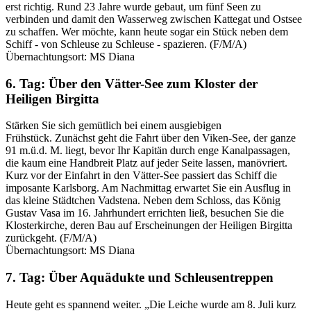
erst richtig. Rund 23 Jahre wurde gebaut, um fünf Seen zu
verbinden und damit den Wasserweg zwischen Kattegat und Ostsee
zu schaffen. Wer möchte, kann heute sogar ein Stück neben dem
Schiff - von Schleuse zu Schleuse - spazieren. (F/M/A)
Übernachtungsort: MS Diana
6. Tag: Über den Vätter-See zum Kloster der
Heiligen Birgitta
Stärken Sie sich gemütlich bei einem ausgiebigen
Frühstück. Zunächst geht die Fahrt über den Viken-See, der ganze
91 m.ü.d. M. liegt, bevor Ihr Kapitän durch enge Kanalpassagen,
die kaum eine Handbreit Platz auf jeder Seite lassen, manövriert.
Kurz vor der Einfahrt in den Vätter-See passiert das Schiff die
imposante Karlsborg. Am Nachmittag erwartet Sie ein Ausflug in
das kleine Städtchen Vadstena. Neben dem Schloss, das König
Gustav Vasa im 16. Jahrhundert errichten ließ, besuchen Sie die
Klosterkirche, deren Bau auf Erscheinungen der Heiligen Birgitta
zurückgeht. (F/M/A)
Übernachtungsort: MS Diana
7. Tag: Über Aquädukte und Schleusentreppen
Heute geht es spannend weiter. „Die Leiche wurde am 8. Juli kurz