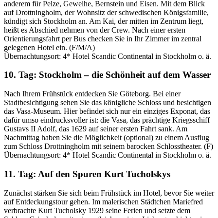
anderem für Pelze, Geweihe, Bernstein und Eisen. Mit dem Blick
auf Drottningholm, der Wohnsitz der schwedischen Königsfamilie,
kündigt sich Stockholm an. Am Kai, der mitten im Zentrum liegt,
heißt es Abschied nehmen von der Crew. Nach einer ersten
Orientierungsfahrt per Bus checken Sie in Ihr Zimmer im zentral
gelegenen Hotel ein. (F/M/A)
Übernachtungsort: 4* Hotel Scandic Continental in Stockholm o. ä.
10. Tag: Stockholm – die Schönheit auf dem Wasser
Nach Ihrem Frühstück entdecken Sie Göteborg. Bei einer
Stadtbesichtigung sehen Sie das königliche Schloss und besichtigen
das Vasa-Museum. Hier befindet sich nur ein einziges Exponat, das
dafür umso eindrucksvoller ist: die Vasa, das prächtige Kriegsschiff
Gustavs II Adolf, das 1629 auf seiner ersten Fahrt sank. Am
Nachmittag haben Sie die Möglichkeit (optional) zu einem Ausflug
zum Schloss Drottningholm mit seinem barocken Schlosstheater. (F)
Übernachtungsort: 4* Hotel Scandic Continental in Stockholm o. ä.
11. Tag: Auf den Spuren Kurt Tucholskys
Zunächst stärken Sie sich beim Frühstück im Hotel, bevor Sie weiter
auf Entdeckungstour gehen. Im malerischen Städtchen Mariefred
verbrachte Kurt Tucholsky 1929 seine Ferien und setzte dem