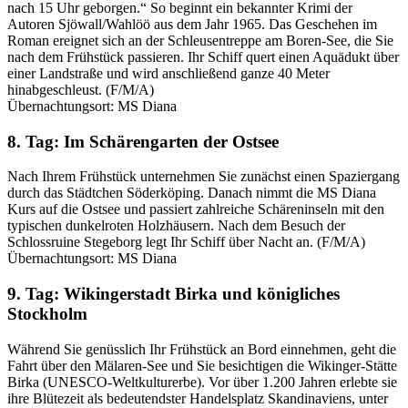
nach 15 Uhr geborgen.“ So beginnt ein bekannter Krimi der
Autoren Sjöwall/Wahlöö aus dem Jahr 1965. Das Geschehen im
Roman ereignet sich an der Schleusentreppe am Boren-See, die Sie
nach dem Frühstück passieren. Ihr Schiff quert einen Aquädukt über
einer Landstraße und wird anschließend ganze 40 Meter
hinabgeschleust. (F/M/A)
Übernachtungsort: MS Diana
8. Tag: Im Schärengarten der Ostsee
Nach Ihrem Frühstück unternehmen Sie zunächst einen Spaziergang
durch das Städtchen Söderköping. Danach nimmt die MS Diana
Kurs auf die Ostsee und passiert zahlreiche Schäreninseln mit den
typischen dunkelroten Holzhäusern. Nach dem Besuch der
Schlossruine Stegeborg legt Ihr Schiff über Nacht an. (F/M/A)
Übernachtungsort: MS Diana
9. Tag: Wikingerstadt Birka und königliches
Stockholm
Während Sie genüsslich Ihr Frühstück an Bord einnehmen, geht die
Fahrt über den Mälaren-See und Sie besichtigen die Wikinger-Stätte
Birka (UNESCO-Weltkulturerbe). Vor über 1.200 Jahren erlebte sie
ihre Blütezeit als bedeutendster Handelsplatz Skandinaviens, unter