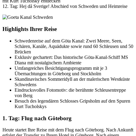
mit Kurt Tucholsky entdecken
12. Tag: Hej då Sverige! Abschied von Schweden und Heimreise
Highlights Ihrer Reise
Schwedenreise auf dem Göta Kanal: Zwei Meere, Seen,
Schären, Kanäle, Aquädukte sowie rund 60 Schleusen und 50
Brücken
Exklusiv gechartert: Das historische Göta-Kanal-Schiff MS
Diana mit nostalgischem Ambiente
Umfangreiches Besichtigungsprogramm mit je 3
Übernachtungen in Göteborg und Stockholm
Skandinavisches Sommeridyll an der malerischen Westküste
Schwedens
Eindrucksvolles Fotomotiv: die berühmte Schleusentreppe
von Berg
Besuch des legendären Schlosses Gripsholm auf den Spuren
Kurt Tucholskys
1. Tag: Flug nach Göteborg
Heute startet Ihre Reise mit dem Flug nach Göteborg. Nach Ankunft
erfolgt der Transfer zu Ihrem Hotel in Göteborg. Nach einem