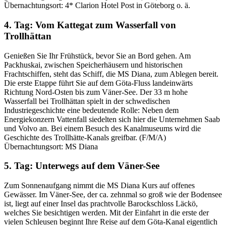
Übernachtungsort: 4* Clarion Hotel Post in Göteborg o. ä.
4. Tag: Vom Kattegat zum Wasserfall von
Trollhättan
Genießen Sie Ihr Frühstück, bevor Sie an Bord gehen. Am
Packhuskai, zwischen Speicherhäusern und historischen
Frachtschiffen, steht das Schiff, die MS Diana, zum Ablegen bereit.
Die erste Etappe führt Sie auf dem Göta-Fluss landeinwärts
Richtung Nord-Osten bis zum Väner-See. Der 33 m hohe
Wasserfall bei Trollhättan spielt in der schwedischen
Industriegeschichte eine bedeutende Rolle: Neben dem
Energiekonzern Vattenfall siedelten sich hier die Unternehmen Saab
und Volvo an. Bei einem Besuch des Kanalmuseums wird die
Geschichte des Trollhätte-Kanals greifbar. (F/M/A)
Übernachtungsort: MS Diana
5. Tag: Unterwegs auf dem Väner-See
Zum Sonnenaufgang nimmt die MS Diana Kurs auf offenes
Gewässer. Im Väner-See, der ca. zehnmal so groß wie der Bodensee
ist, liegt auf einer Insel das prachtvolle Barockschloss Läckö,
welches Sie besichtigen werden. Mit der Einfahrt in die erste der
vielen Schleusen beginnt Ihre Reise auf dem Göta-Kanal eigentlich