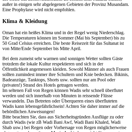
außer in einigen sehr abgelegenen Gebieten der Provinz Musandam.
Eine Prophylaxe wird nicht empfohlen.
Klima & Kleidung
Oman hat ein heißes Klima und in der Regel wenig Niederschlag.
Die Temperaturen können im Sommer (Mai bis September) bis zu
50 Grad Celsius erreichen. Die beste Reisezeit für das Sultanat ist
von Mitte/Ende September bis Mitte April.
Bei dem zumeist sehr warmen und sonnigen Wetter sollten Gäste
trotzdem die lokale Kultur respektieren und sich in der
Öffentlichkeit angemessen kleiden. Sowohl Männer als auch Frauen
sollten zumindest immer ihre Schultern und Knie bedecken. Bikinis,
Badeanzüge, Tanktops, Shorts usw. sollten nur am Pool oder
(privaten!) Strand des Hotels getragen werden.
Im seltenen Fall von Regen können Wadis sehr schnell überflutet
werden und sich innerhalb von Minuten in reissende Flüsse
verwandeln. Das Betreten oder Überqueren eines überfluteten
Wadis kann lebensgefährlichsein! Achten Sie daher immer auf die
behördlichen Anweisungen!
Bitte beachten Sie, dass aus Sicherheitsgründen Ausflüge zu oder
durch Wadis (wie zB Wadi Bani Awf, Wadi Bani Khaled, Wadi
Shab usw.) bei Regen oder Vorhersage von Regen möglicherweise