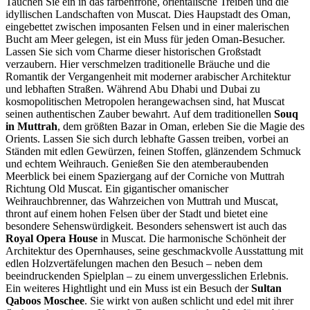
Tauchen Sie ein in das farbenfrohe, orientalische Treiben und die
idyllischen Landschaften von Muscat. Dies Haupstadt des Oman,
eingebettet zwischen imposanten Felsen und in einer malerischen
Bucht am Meer gelegen, ist ein Muss für jeden Oman-Besucher.
Lassen Sie sich vom Charme dieser historischen Großstadt
verzaubern. Hier verschmelzen traditionelle Bräuche und die
Romantik der Vergangenheit mit moderner arabischer Architektur
und lebhaften Straßen. Während Abu Dhabi und Dubai zu
kosmopolitischen Metropolen herangewachsen sind, hat Muscat
seinen authentischen Zauber bewahrt. Auf dem traditionellen
Souq
in Muttrah
, dem größten Bazar in Oman, erleben Sie die Magie des
Orients. Lassen Sie sich durch lebhafte Gassen treiben, vorbei an
Ständen mit edlen Gewürzen, feinen Stoffen, glänzendem Schmuck
und echtem Weihrauch. Genießen Sie den atemberaubenden
Meerblick bei einem Spaziergang auf der Corniche von Muttrah
Richtung Old Muscat. Ein gigantischer omanischer
Weihrauchbrenner, das Wahrzeichen von Muttrah und Muscat,
thront auf einem hohen Felsen über der Stadt und bietet eine
besondere Sehenswürdigkeit. Besonders sehenswert ist auch das
Royal Opera House
in Muscat. Die harmonische Schönheit der
Architektur des Opernhauses, seine geschmackvolle Ausstattung mit
edlen Holzvertäfelungen machen den Besuch – neben dem
beeindruckenden Spielplan – zu einem unvergesslichen Erlebnis.
Ein weiteres Hightlight und ein Muss ist ein Besuch der
Sultan
Qaboos Moschee
. Sie wirkt von außen schlicht und edel mit ihrer