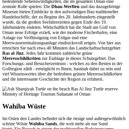
bedeutende Sehenswürdigkeiten, die im gesamten Oman eine
zentrale Rolle spielen: Die
Dhau-Werften
und das dazugehörige
Museum bieten Einblicke in den aufwendigen Bau traditioneller
Handelsschiffe, der zu Beginn des 20. Jahrhunderts eingestellt
wurde, da die großen Seefahrerzeiten gegen Ende des 19.
Jahrhunderts endeten. Wirtschaftlich hat die Stadt am Golf von
Oman neue Erfolge erzielt, wie der moderne Fischerhafen, eine
Anlage zur Verflüssigung von Erdgas und eine
Meerwasserentsalzungsanlage eindrucksvoll zeigen. Von hier aus
erreichen Sie nach etwa 40 Minuten das Landschaftsschutzgebiet
Ras al Jinz
. Jedes Jahr kommen zahlreiche grüne
Meeresschildkröten
zur Eiablage in dieses Schutzgebiet. Das
Forschungs- und Besucherzentrum - welches zu den Besten in der
Golfregion zählt - ermöglicht es Ihnen, hautnah dabei zu sein und
viel Wissenswertes über die bedrohten grünen Meeresschildkröten
und die interessante Geschichte der Region zu erfahren.
Wahiba Wüste
Im Osten den Landes befindet sich die riesige und außergewöhnlich
schöne Wüste
Wahiba Sands
, die weit mehr als nur Sand
bietet. Ein Besuch in einem der traditionellen Beduinencamps