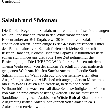
Umgebung.
Salalah und Südoman
Die Dhofar-Region um Salalah, mit ihren traumhaft schönen, langen
weißen Sandstränden, zieht in den Wintermonaten viele
Badeurlauber an. Bei Taqah, etwa 30 Minuten von Salalah entfernt,
sind in den letzten Jahren einige Ferien-Resorts entstanden. Unter
den Palmenhainen von Salalah finden sich kleine Stände mit
frischen Bananen, Kokosnüssen und Papayas. Kulturinteressierte
sollten sich mindestens drei volle Tage Zeit nehmen für die
Besichtigungen. Die UNESCO Weltkulturerbe Stätten mit dem
Thema Weihrauch - von der antiken Verschiffung vom malerisch
gelegenen
Weihrauchhafen Samharamm
an über die Stadt
Salalah mit ihrem Weihrauchsouq und der sehenswerten alten
Ausgrabungsstätte von
Al-Baleed
mit angegliedertem Museum bis
hin zum
Wadi Dauka
Naturreservat, in dem noch heute
Weihrauchbäume wachsen - all diese Sehenswürdigkeiten können
von Salalah problemlos besichtigt werden. Die majestätischen
Sanddünen der großen Arabischen
Wüste Rub al-Khali
und die
Ausgrabungsstätten Shisr /Ubar können von Salalah in ca 3
Autostunden erreicht werden.