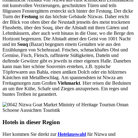
mit kunstvollen Verzierungen, geschnitzten Türen und teils
filigranen Fenstergittern erstreckt sich hinter der Festung. Der dicke
Turm der
Festung
ist das höchste Gebäude Nizwas. Daher reicht
der Blick von oben über die Neustadt jenseits des meist trockenen
Flussbetts, über den Souq, über die Altstadt mit ihren Gärten und
Lehmhäusern, aber auch weit hinaus in die Oase, wo die Berge den
Horizont begrenzen. Die Altstadt atmet den Geist von 1001 Nacht
und im
Souq
(Bazar) begegnen einem Gestalten wie aus den
Erzählungen von Schehrazad. Frisches, schmackhaftes Obst und
Gemüse, Fisch, Fleisch, raffinierte Süßigkeiten, Datteln und
duftende Gewürze gibt es jeweils in einer eigenen Halle. Daneben
kann man hier schöne Souvenirs erstehen, z.B. typische
Töpferwaren aus Bahla, einen antiken Dolch oder ein hölzernes
Kästchen mit Metallbeschlag. Am spannendsten ist Niwza am
Freitagmorgen zum Großen
Viehmarkt
. Hier reisen die Beduinen
an um ihre Kühe, Schafe und Ziegen anzupreisen. Ein reges und
buntes Treiben ist garantiert.
Hotels in dieser Region
Hier kommen Sie direkt zur
Hotelauswahl
für Nizwa und