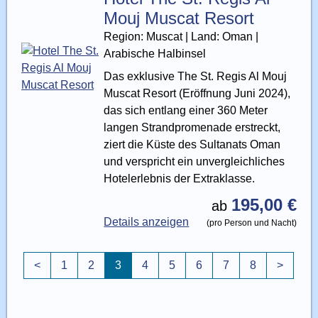
Mouj Muscat Resort
Region: Muscat | Land: Oman |
Arabische Halbinsel
Das exklusive The St. Regis Al Mouj
Muscat Resort (Eröffnung Juni 2024),
das sich entlang einer 360 Meter
langen Strandpromenade erstreckt,
ziert die Küste des Sultanats Oman
und verspricht ein unvergleichliches
Hotelerlebnis der Extraklasse.
195,00 €
ab
Details anzeigen
(pro Person und Nacht)
<
1
2
3
4
5
6
7
8
>