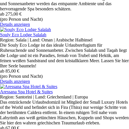
und Sonnenanbeter werden das entspannte Ambiente und das
hervorragende Spa besonders schätzen.
ab
275,00 €
(pro Person und Nacht)
Details anzeigen
Souly Eco Lodge Salalah
Region: Salala | Land: Oman | Arabische Halbinsel
Die Souly Eco Lodge ist das ideale Urlaubsrefugium für
Ruhesuchende und Sonnenanbeter. Zwischen Salalah und Taqah liegt
die Lodge und ist ein Paradies, fernab von Trubel und Hektik, am
feinen weißen Sandstrand und dem kristallklaren Meer. Lassen Sie hier
Ihre Seele baumeln!
ab
85,00 €
(pro Person und Nacht)
Details anzeigen
Aressana Spa Hotel & Suites
Region: Santorini | Land: Griechenland | Europa
Das entzückende Urlaubsdomizil ist Mitglied der Small Luxury Hotels
of the World und befindet sich in Fira (Thira) nur wenige Schritte von
der berühmten Caldera entfernt. In einem ruhigen Teil nahe vom
Labyrinth aus weiß getünchten Häuschen, Kuppeln und Shops werden
Sie hier den wahren griechischen Traumurlaub erleben.
ab
67,00 €